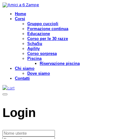
Home
Corsi
Gruppo cuccioli
Formazione continua
Educazione
Corso per le 30 razze
SchaSu
Agility
Corso sorpresa
Piscina
Riservazione piscina
Chi siamo
Dove siamo
Contatti
Login