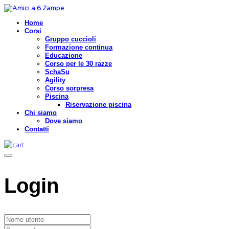
Home
Corsi
Gruppo cuccioli
Formazione continua
Educazione
Corso per le 30 razze
SchaSu
Agility
Corso sorpresa
Piscina
Riservazione piscina
Chi siamo
Dove siamo
Contatti
Login