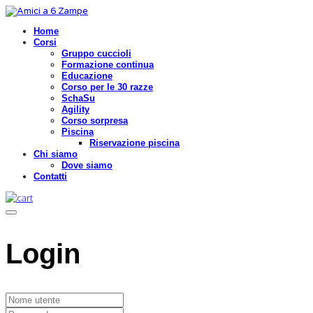
Home
Corsi
Gruppo cuccioli
Formazione continua
Educazione
Corso per le 30 razze
SchaSu
Agility
Corso sorpresa
Piscina
Riservazione piscina
Chi siamo
Dove siamo
Contatti
Login