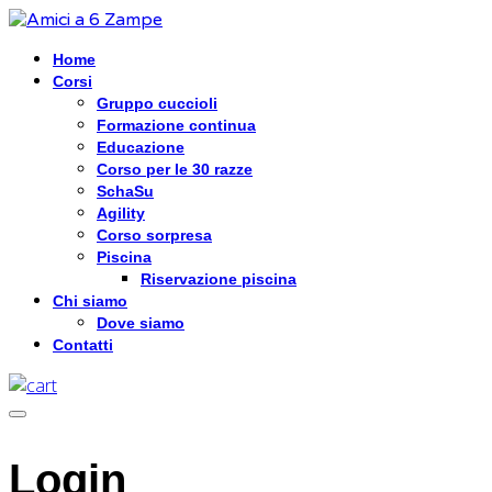
Home
Corsi
Gruppo cuccioli
Formazione continua
Educazione
Corso per le 30 razze
SchaSu
Agility
Corso sorpresa
Piscina
Riservazione piscina
Chi siamo
Dove siamo
Contatti
Login