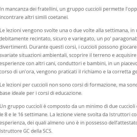
In mancanza dei fratellini, un gruppo cuccioli permette l'opp
incontrare altri simili coetanei.
Le lezioni vengono svolte una o due volte alla settimana, i
debitamente recintato, sicuro e variegato, un po’ paragonab
divertimenti. Durante questi corsi, i cuccioli possono giocare
svariate situazioni ambientali, scoprire il terreno e acquisir
esperienze con altri cani, conduttori e bambini, in un piacev
corso di un'ora, vengono praticati il richiamo e la corretta ge
Le lezioni per cuccioli non sono corsi di formazione, ma so
base ideale per i corsi di educazione.
Un gruppo cuccioli è composto da un minimo di due cuccioli 
le 8 e le 16 settimane. La lezione viene svolta da Istruttori 
esperienza, dei quali almeno uno è in possesso dell’attestato 
Istruttore GC della SCS.